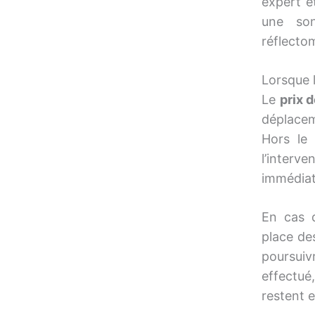
expert e
une so
réflectom
Lorsque 
Le
prix 
déplacem
Hors le
l’interv
immédiat
En cas d
place de
poursuivr
effectué
restent 