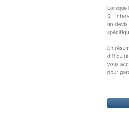
Lorsque 
Si l’int
un devis
spécifiq
En résum
difficul
vous acc
pour gara