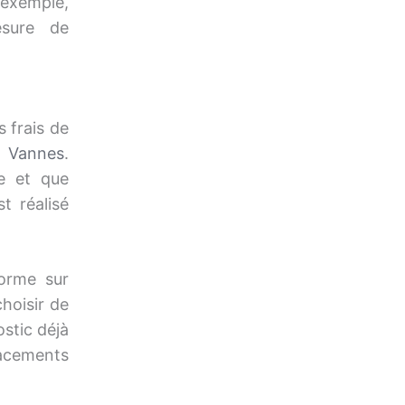
 exemple,
sure de
s frais de
s
Vannes
.
e et que
t réalisé
forme sur
hoisir de
ostic déjà
lacements