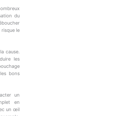
nombreux
sation du
éboucher
risque le
la cause.
uire les
bouchage
 les bons
tacter un
mplet en
vec un œil