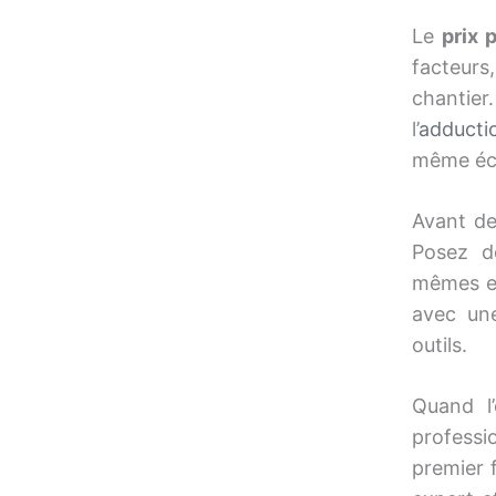
Le
prix 
facteurs
chantier
l’
adducti
même éc
Avant de
Posez d
mêmes e
avec une
outils.
Quand l’
profess
premier f