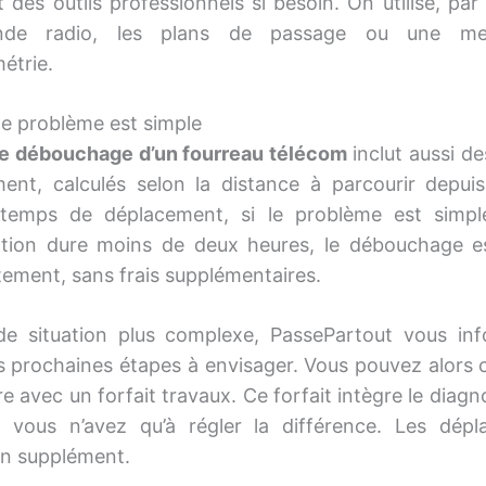
t des outils professionnels si besoin. On utilise, par
nde radio, les plans de passage ou une me
étrie.
le problème est simple
de débouchage d’un fourreau télécom
inclut aussi de
ent, calculés selon la distance à parcourir depui
 temps de déplacement, si le problème est simpl
ention dure moins de deux heures, le débouchage es
ement, sans frais supplémentaires.
e situation plus complexe, PassePartout vous in
s prochaines étapes à envisager. Vous pouvez alors c
e avec un forfait travaux. Ce forfait intègre le diagn
, vous n’avez qu’à régler la différence. Les dép
en supplément.