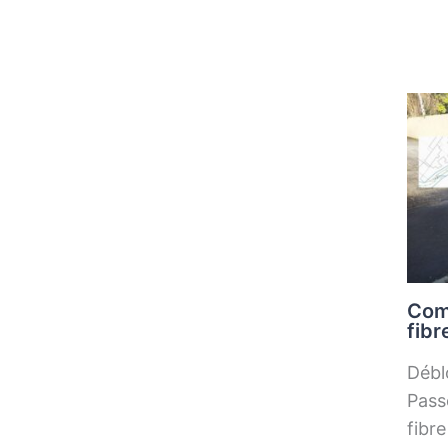
Com
fibr
Débl
Pass
fibr