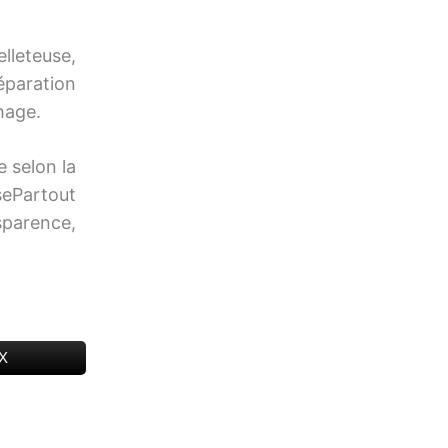
lleteuse,
éparation
hage.
e selon la
sePartout
sparence,
 X