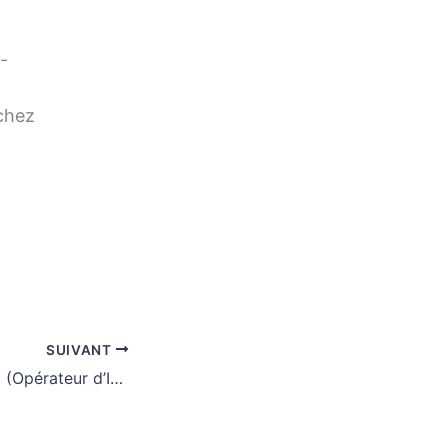
-
 chez
SUIVANT
Qu’est-ce qu’un OI (Opérateur d’Infrastructure) ?