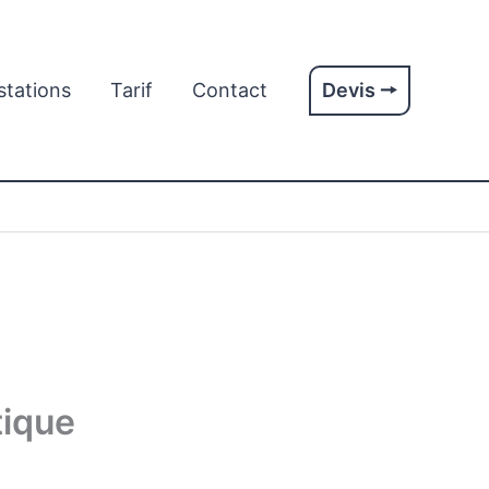
stations
Tarif
Contact
Devis 🠖
tique