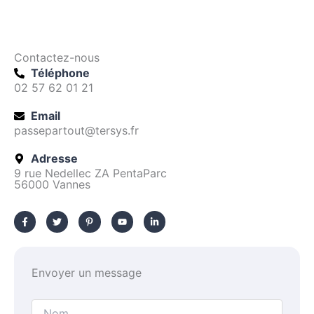
Contactez-nous
Téléphone
02 57 62 01 21
Email
passepartout@tersys.fr
Adresse
9 rue Nedellec ZA PentaParc
56000 Vannes
F
T
P
Y
L
a
w
i
o
i
c
i
n
u
n
e
t
t
t
k
b
t
e
u
e
o
e
r
b
d
o
r
e
e
i
k
s
n
-
t
-
Envoyer un message
f
-
i
p
n