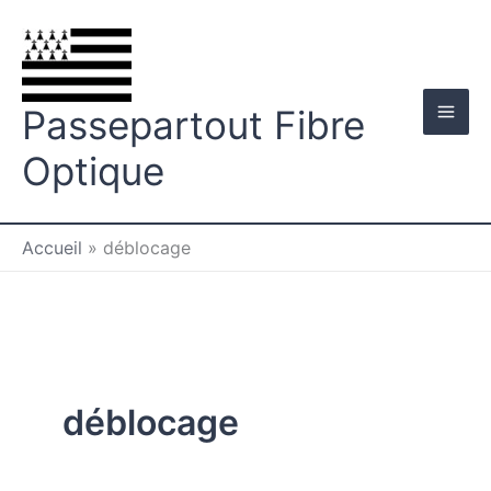
Aller
au
contenu
Passepartout Fibre
Optique
Accueil
»
déblocage
déblocage