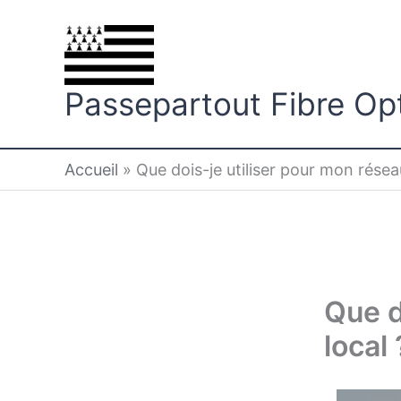
Aller
au
contenu
Passepartout Fibre Op
Accueil
»
Que dois-je utiliser pour mon résea
Que d
local 