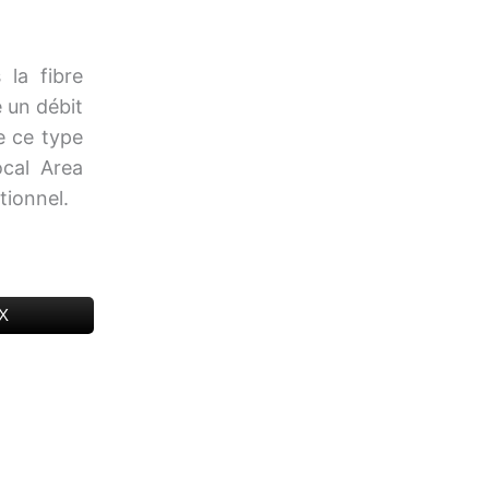
 la fibre
e un débit
e ce type
cal Area
tionnel.
 X