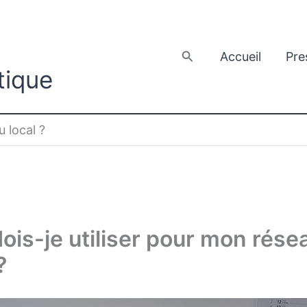
Rechercher
Accueil
Pre
tique
u local ?
ois-je utiliser pour mon rése
?