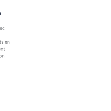
s
ec
és en
ent
ion