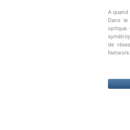
A quand l
Dans le 
optique.
symétriq
de rése
Network s