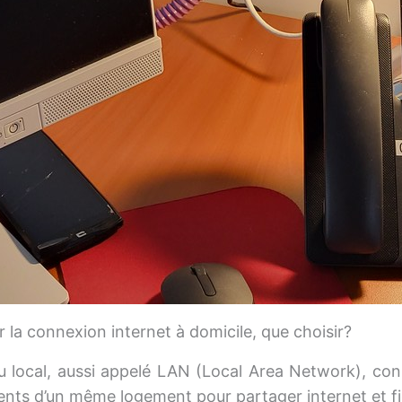
r la connexion internet à domicile, que choisir?
u local, aussi appelé LAN (Local Area Network), con
nts d’un même logement pour partager internet et fi