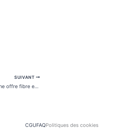
SUIVANT
Peut-on refuser une offre fibre et conserver un abonnement ADSL ?
CGU
FAQ
Politiques des cookies