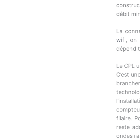
construc
débit min
La conne
wifi
, on 
dépend t
Le CPL ut
C’est un
branche
technol
l’instal
compteur
filaire. 
reste ad
ondes ra