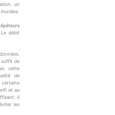
ation, un
s murales.
répéteurs
 Le débit
s données.
suffit de
is cette
alité de
 certains
ifi et au
fisant. Il
viter les