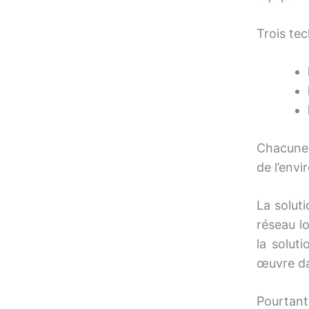
Trois te
Chacune 
de l’env
La soluti
réseau lo
la solut
œuvre da
Pourtant