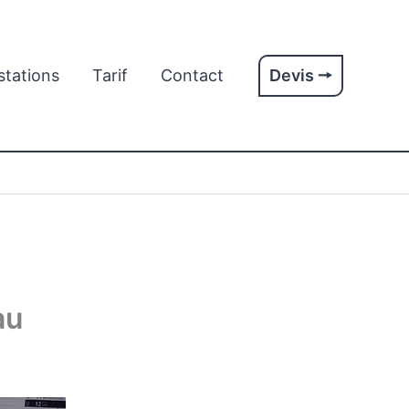
stations
Tarif
Contact
Devis 🠖
au