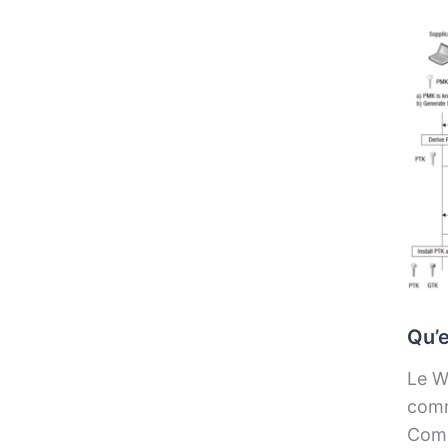
Qu’e
Le Wi
comm
Comm