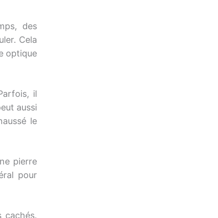
emps, des
ler. Cela
re optique
rfois, il
peut aussi
haussé le
ne pierre
éral pour
s cachés.