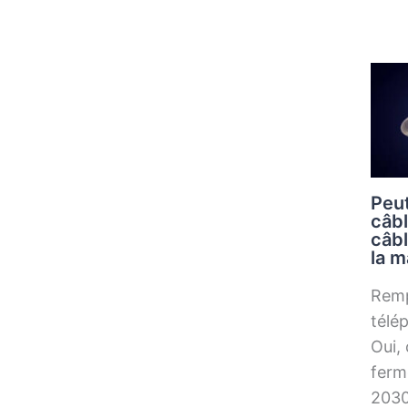
Peut
câbl
câbl
la m
Remp
télép
Oui, 
ferm
2030