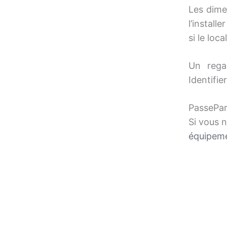
Les dime
l’instal
si le loc
Un rega
Identifi
PassePar
Si vous n
équipeme