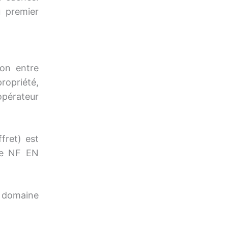
u premier
on entre
propriété,
’opérateur
fret) est
me NF EN
u domaine