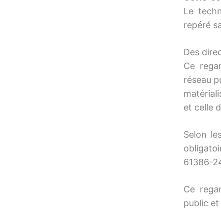
Le techn
repéré s
Des dire
Ce rega
réseau pu
matériali
et celle 
Selon le
obligat
61386-2
Ce regar
public e