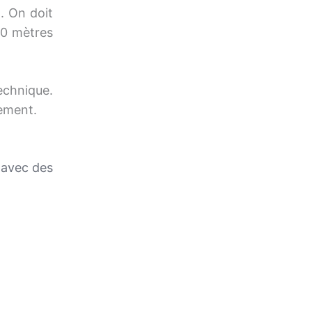
. On doit
40 mètres
chnique.
dement.
 avec des