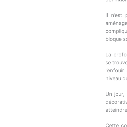
Il n’est
aménagem
compliqu
bloque s
La profo
se trouve
l’enfoui
niveau du
Un jour,
décorati
atteindre
Cette co