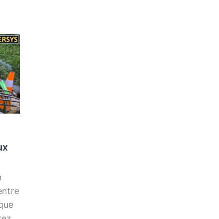
ux
n
entre
 que
rez